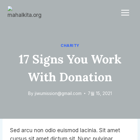
Skip
to
content
CHARITY
17 Signs You Work
With Donation
By
jiwumission@gmail.com
7월 15, 2021
Sed arcu non odio euismod lacinia. Sit amet
cursus sit amet dictum sit. Nunc pulvinar