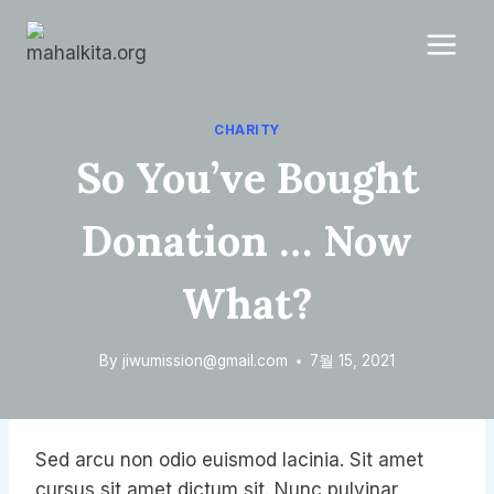
Skip
to
content
CHARITY
So You’ve Bought
Donation … Now
What?
By
jiwumission@gmail.com
7월 15, 2021
Sed arcu non odio euismod lacinia. Sit amet
cursus sit amet dictum sit. Nunc pulvinar